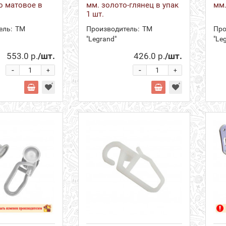
о матовое в
мм. золото-глянец в упак
мм.
1 шт.
ель:
ТМ
Производитель:
ТМ
Про
"Legrand"
"Le
553.0 р.
/шт.
426.0 р.
/шт.
-
-
+
+