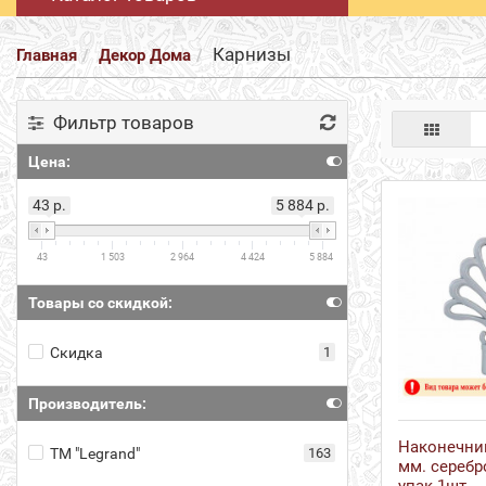
Карнизы
Главная
Декор Дома
Фильтр товаров
Цена:
43 р.
5 884 р.
43
1 503
2 964
4 424
5 884
Товары со скидкой:
Скидка
1
Производитель:
Наконечник
ТМ "Legrand"
163
мм. серебр
упак 1шт.