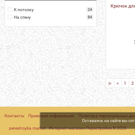
Крючок дл
К потолку
24
На стену
84
|<
<
1
2
Контакты
Правовая информация
Политика персональных да
Оставаясь на сайте вы со
perestroyka.market - Интернет-магазин Перестройка © 2026