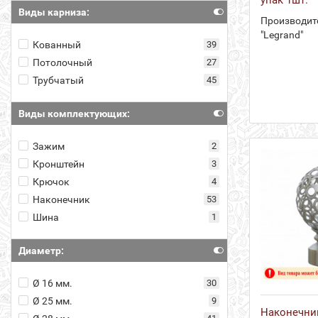
Виды карниза:
Производит
"Legrand"
Кованный
39
Потолочный
27
Трубчатый
45
Виды комплектующих:
Зажим
2
Кронштейн
3
Крючок
4
Наконечник
53
Шина
1
Диаметр:
Ø 16 мм.
30
Ø 25 мм.
9
Наконечник