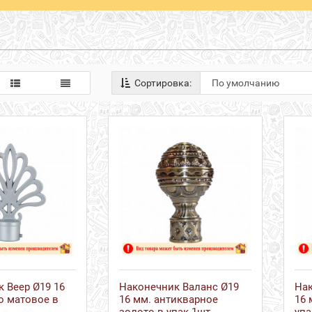
Сортировка:
 Веер Ø19 16
Наконечник Валанс Ø19
Нак
о матовое в
16 мм. антикварное
16 
золото в упак 1шт.
упа