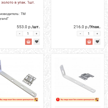
 золото в упак. 1шт.
изводитель:
ТМ
grand"
553.0 р.
/шт.
216.0 р.
/Упак.
-
-
+
+