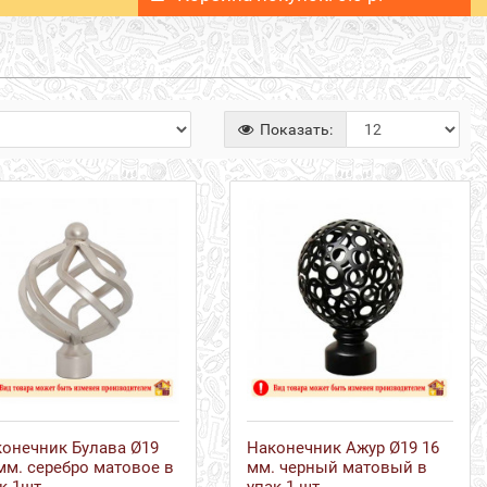
Показать:
онечник Булава Ø19
Наконечник Ажур Ø19 16
мм. серебро матовое в
мм. черный матовый в
к 1шт.
упак 1 шт.