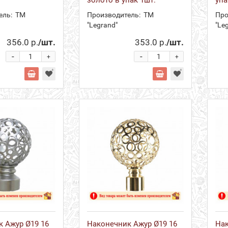
ель:
ТМ
Производитель:
ТМ
Про
"Legrand"
"Le
356.0 р.
/шт.
353.0 р.
/шт.
-
-
+
+
 Ажур Ø19 16
Наконечник Ажур Ø19 16
Нак