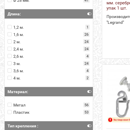
Ø 28 мм.
41
мм. серебр
упак 1 шт.
Длина:
Производит
"Legrand"
1,2 м.
1
1,6 м.
26
2 м.
24
2,4 м.
24
2,6 м.
4
3 м.
24
3,6 м.
4
4 м.
2
Материал:
Метал
56
Пластик
53
Тип крепления :