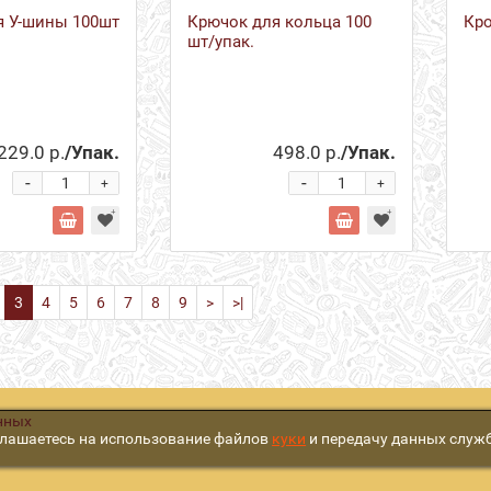
я У-шины 100шт
Крючок для кольца 100
Кро
шт/упак.
229.0 р.
/Упак.
498.0 р.
/Упак.
-
-
+
+
3
4
5
6
7
8
9
>
>|
нных
глашаетесь на использование файлов
куки
и передачу данных служ