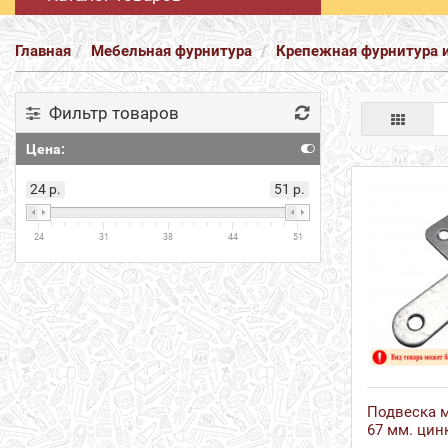
Главная
Мебельная фурнитура
Крепежная фурнитура 
Фильтр товаров
Цена:
24 р.
51 р.
24
31
38
44
51
Подвеска м
67 мм. цинк