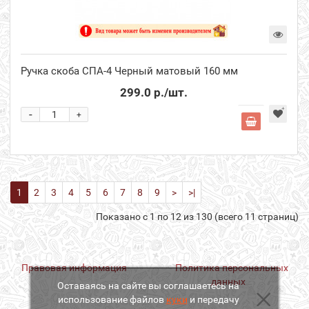
Ручка скоба СПА-4 Черный матовый 160 мм
299.0 р.
/шт.
-
+
1
2
3
4
5
6
7
8
9
>
>|
Показано с 1 по 12 из 130 (всего 11 страниц)
Правовая информация
Политика персональных
данных
Оставаясь на сайте вы соглашаетесь на
использование файлов
куки
и передачу