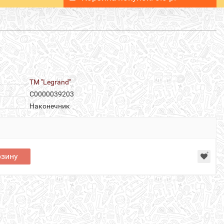
ТМ "Legrand"
С0000039203
Наконечник
рзину