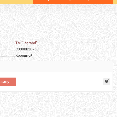
ТМ "Legrand"
С0000030760
Кронштейн
рзину