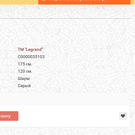
ТМ "Legrand"
С0000035103
175 см.
120 см.
Шарм
Серый
рзину