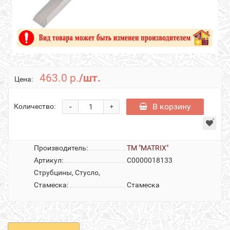
463.0 р.
/шт.
Цена:
-
В корзину
Количество:
+
Производитель:
ТМ "MATRIX"
Артикул:
С0000018133
Струбцины, Стусло,
Стамеска:
Стамеска