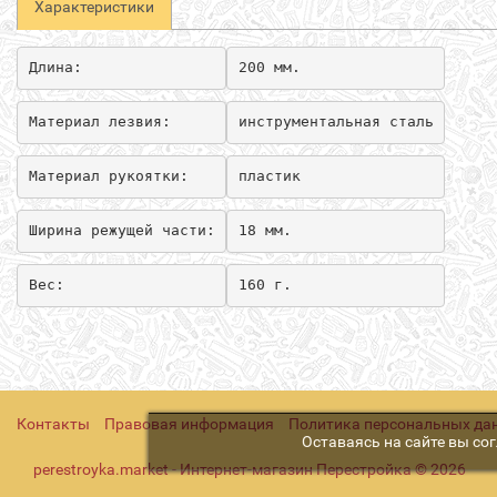
Характеристики
Длина:
200 мм.
Материал лезвия:
инструментальная сталь
Материал рукоятки:
пластик
Ширина режущей части:
18 мм.
Вес:
160 г.
Контакты
Правовая информация
Политика персональных да
Оставаясь на сайте вы со
perestroyka.market - Интернет-магазин Перестройка © 2026