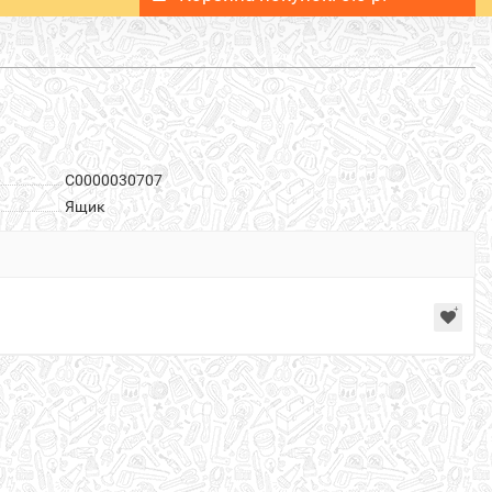
С0000030707
Ящик