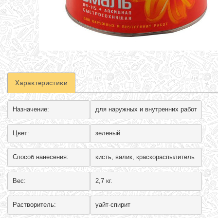
Характеристики
Назначение:
для наружных и внутренних работ
Цвет:
зеленый
Способ нанесения:
кисть, валик, краскораспылитель
Вес:
2,7 кг.
Растворитель:
уайт-спирит