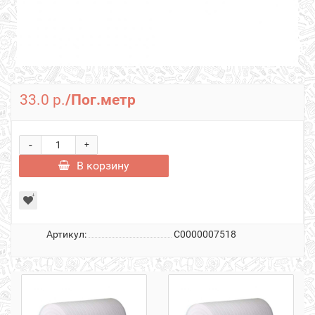
33.0 р.
/Пог.метр
-
+
В корзину
Артикул:
С0000007518