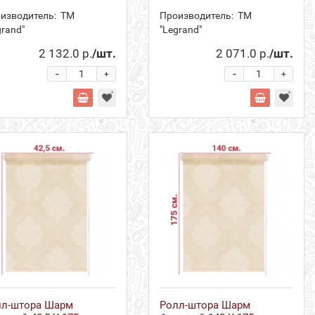
изводитель:
ТМ
Производитель:
ТМ
grand"
"Legrand"
2 132.0 р.
/шт.
2 071.0 р.
/шт.
-
-
+
+
лл-штора Шарм
Ролл-штора Шарм