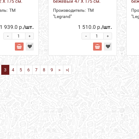
 Х 175 см.
бежевый 47 Х 175 см.
беж
ель:
ТМ
Производитель:
ТМ
Про
"Legrand"
"Le
1 939.0 р.
/шт.
1 510.0 р.
/шт.
-
-
+
+
3
4
5
6
7
8
9
>
>|