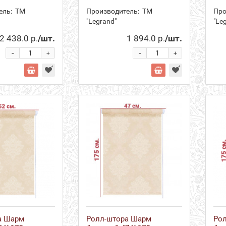
ель:
ТМ
Производитель:
ТМ
Про
"Legrand"
"Le
2 438.0 р.
/шт.
1 894.0 р.
/шт.
-
-
+
+
а Шарм
Ролл-штора Шарм
Ро