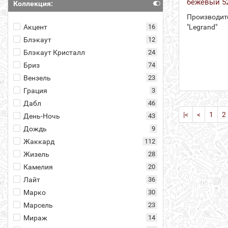
бежевый 52
Коллекция:
Производит
Акцент
16
"Legrand"
Блэкаут
12
Блэкаут Кристалл
24
Бриз
74
Вензель
23
Грация
3
Дабл
46
|<
<
1
2
День-Ночь
43
Дождь
9
Жаккард
112
Жизель
28
Камелия
20
Лайт
36
Марко
30
Марсель
23
Мираж
14