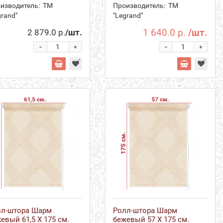
изводитель:
ТМ
Производитель:
ТМ
grand"
"Legrand"
1 640.0 р.
/шт.
2 879.0 р.
/шт.
-
-
+
+
лл-штора Шарм
Ролл-штора Шарм
евый 61,5 Х 175 см.
бежевый 57 Х 175 см.