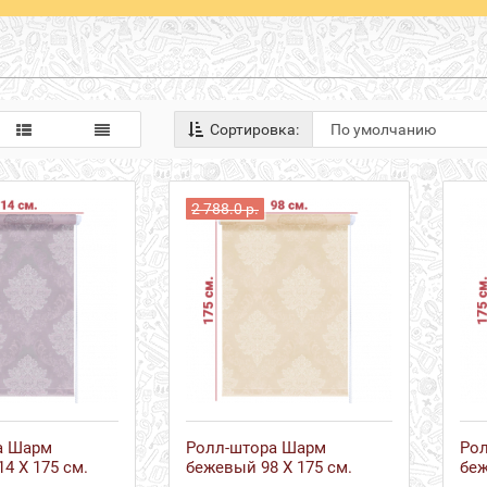
Сортировка:
2 788.0 р.
а Шарм
Ролл-штора Шарм
Ро
4 Х 175 см.
бежевый 98 Х 175 см.
беж