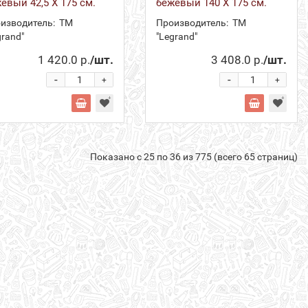
евый 42,5 Х 175 см.
бежевый 140 Х 175 см.
изводитель:
ТМ
Производитель:
ТМ
grand"
"Legrand"
1 420.0 р.
/шт.
3 408.0 р.
/шт.
-
-
+
+
Показано с 25 по 36 из 775 (всего 65 страниц)