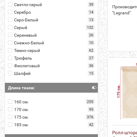
Светло-серый
39
Производит
Серебро
14
"Legrand"
Серо-Белый
13
Серый
132
Сиреневый
26
Снежно-Белый
10
Темно-серый
62
Трюфель
27
Фиолетовый
36
Шалфей
15
Длина ткани:
160 см.
255
170 см.
95
175 см.
376
185 см.
42
Ролл-штор