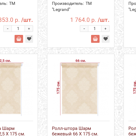
ель:
ТМ
Производитель:
ТМ
Про
"Legrand"
"Le
853.0 р.
/шт.
1 764.0 р.
/шт.
-
-
+
+
а Шарм
Ролл-штора Шарм
Ро
,5 Х 175 см.
бежевый 66 Х 175 см.
беж