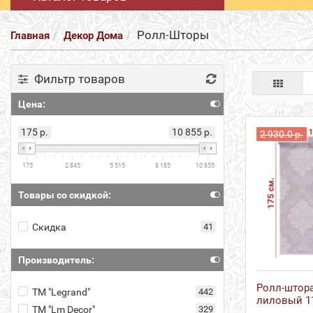
Ролл-Шторы
Главная
Декор Дома
Фильтр товаров
Цена:
175 р.
10 855 р.
2 930.0 р.
175
2 845
5 515
8 185
10 855
Товары со скидкой:
Скидка
41
Производитель:
Ролл-штор
ТМ "Legrand"
442
лиловый 11
ТМ "Lm Decor"
329