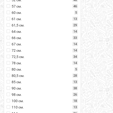
57 см.
46
60 см.
5
61 см.
13
61,5 см.
29
64 см.
14
66 см.
33
67 см.
14
72 см.
14
72,5 см.
34
78 см.
14
80 см.
5
80,5 см.
28
85 см.
13
90 см.
38
98 см.
26
100 см.
18
110 см.
13