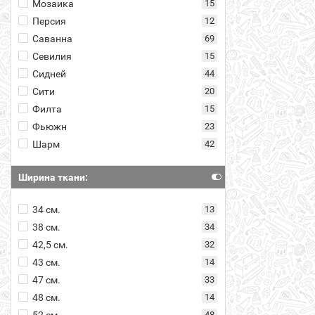
Мозаика
15
Персия
12
Саванна
69
Севилия
15
Сидней
44
Сити
20
Филта
15
Фьюжн
23
Шарм
42
Ширина ткани:
34 см.
13
38 см.
34
42,5 см.
32
43 см.
14
47 см.
33
48 см.
14
52 см.
48