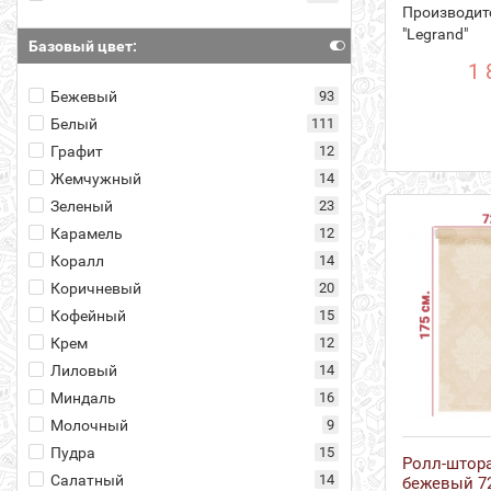
Производит
"Legrand"
Базовый цвет:
1 
Бежевый
93
Белый
111
Графит
12
Жемчужный
14
Зеленый
23
Карамель
12
Коралл
14
Коричневый
20
Кофейный
15
Крем
12
Лиловый
14
Миндаль
16
Молочный
9
Пудра
15
Ролл-штор
Салатный
14
бежевый 72