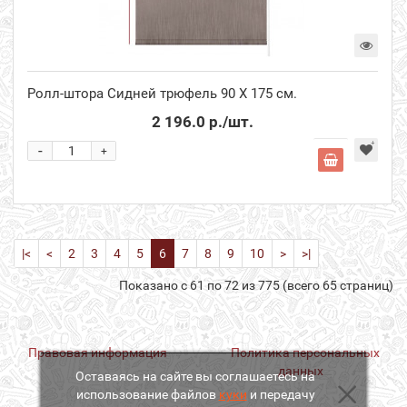
Ролл-штора Сидней трюфель 90 Х 175 см.
2 196.0 р.
/шт.
-
+
|<
<
2
3
4
5
6
7
8
9
10
>
>|
Показано с 61 по 72 из 775 (всего 65 страниц)
Правовая информация
Политика персональных
данных
Оставаясь на сайте вы соглашаетесь на
использование файлов
куки
и передачу